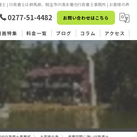
士 | 行政書士は群馬県、桐生市の清水徹也行政書士事務所 | お客様の声
0277-51-4482
お問い合わせはこちら
漫画特集
料金一覧
ブログ
コラム
アクセス
認可
徹也行政書士事務所
お客様の声
車庫証明に強い行政書士