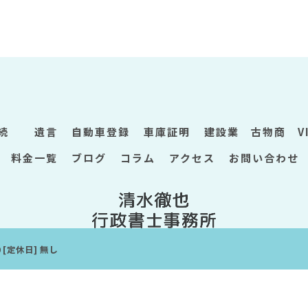
相続
遺言
自動車登録
車庫証明
建設業 古物商 V
料金一覧
ブログ
コラム
アクセス
お問い合わせ
00 [定休日] 無し
 2026 群馬県桐生市の行政書士なら清水徹也行政書士事務所 ALL RIGHTS RESERVE