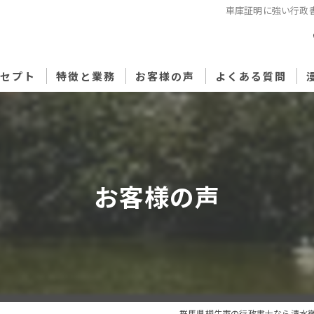
車庫証明に強い行政書
ンセプト
特徴と業務
お客様の声
よくある質問
相続
遺言
お客様の声
自動車登録
車庫証明
建設業 古物商 VISA 自動車登録 車庫証明 その他許
群馬県桐生市の行政書士なら清水