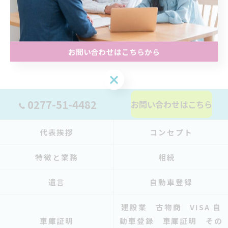
一覧に戻る
お問い合わせはこちらから
0277-51-4482
お問い合わせはこちら
代表挨拶
コンセプト
特徴と業務
相続
遺言
自動車登録
建設業 古物商 VISA 自
車庫証明
動車登録 車庫証明 その